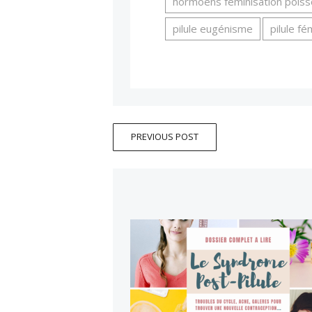
hormoens féminisation pois
pilule eugénisme
pilule f
PREVIOUS POST