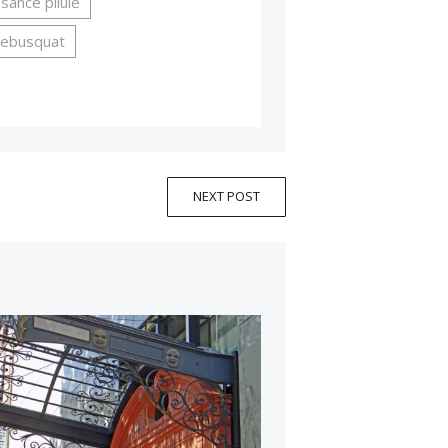
ssance pilule
debusquat
NEXT POST