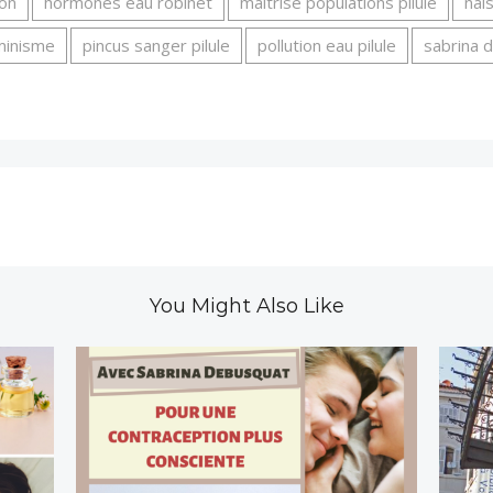
son
hormones eau robinet
maîtrise populations pilule
nai
éminisme
pincus sanger pilule
pollution eau pilule
sabrina 
You Might Also Like